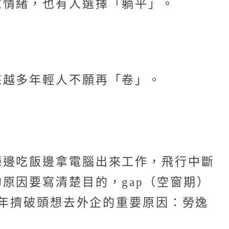
慮情緒，也有人選擇「躺平」。
來越多年輕人不願再「卷」。
廳邊吃飯邊拿電腦出來工作，飛行中斷
原因要寫清楚目的，gap（空窗期）
青年擠破頭想去外企的重要原因：勞逸