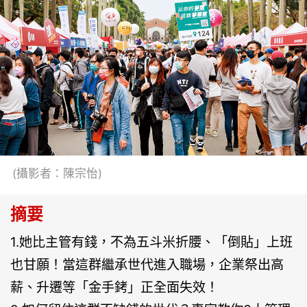
(攝影者：陳宗怡)
摘要
1.她比主管有錢，不為五斗米折腰、「倒貼」上班
也甘願！當這群繼承世代進入職場，企業祭出高
薪、升遷等「金手銬」正全面失效！