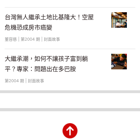
台灣無人繼承土地比基隆大！空屋
(圖表製作者：董容慈)
危機恐成房市癌變
董容慈 | 第2004 期 | 封面故事
當繼承世代比主管還有錢
金手銬失效！高薪升遷難成誘因
大繼承潮，如何不讓孩子富到躺
平？專家：問題出在多巴胺
中央大學人力資源管理所教授王群孝觀察，
第2004 期 | 封面故事
新世代在家庭中獲得更多資源，對經濟匱乏
感大幅降低，不為五斗米折腰已成常態。
這一股底氣，在勞動市場成了延後就業的靠
山。一○四人力銀行職涯永續長王榮春指
出，有企業人資主管透露，現在大學就業博