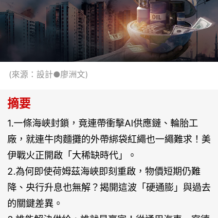
(來源：設計●廖洲文)
摘要
1.一條海峽封鎖，竟連帶衝擊AI供應鏈、輪胎工
廠，就連牛肉麵攤的外帶綁袋紅繩也一繩難求！美
伊戰火正開啟「大稀缺時代」。
2.為何即使荷姆茲海峽即刻重啟，物價短期仍難
降、央行升息也無解？揭開這波「硬通膨」與過去
的關鍵差異。