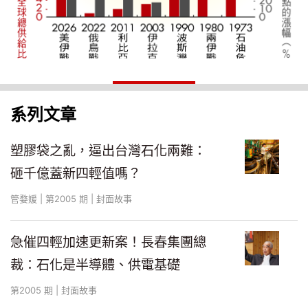
系列文章
(圖表製作者：楊少強)
塑膠袋之亂，逼出台灣石化兩難：
砸千億蓋新四輕值嗎？
管婺媛 | 第2005 期 | 封面故事
「下游的車廠客戶都在拚命拉貨，他們擔心
急催四輕加速更新案！長春集團總
戰爭沒完沒了、原物料只會漲得更兇，」正
裁：石化是半導體、供電基礎
新輪胎副總經理羅永勵表示。
第2005 期 | 封面故事