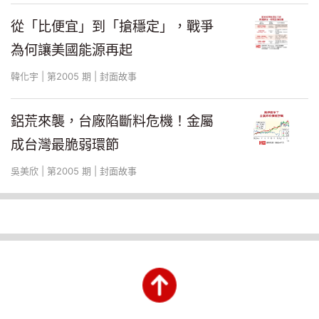
輪胎的核心原料合成橡膠、藥水、簾布、炭
從「比便宜」到「搶穩定」，戰爭
黑，全是石油衍生物。這一季原料價格暴漲
為何讓美國能源再起
三至四成，正新宣布四月起全面調漲售價
三％至五％，「成本壓力逼得我們不得不
韓化宇 | 第2005 期 | 封面故事
漲。」羅永勵坦言。
鋁荒來襲，台廠陷斷料危機！金屬
成台灣最脆弱環節
鋁價同樣遭受重創，光寶總經理邱森彬無奈
的說：「我們用量大，供應商還不敢輕易漲
吳美欣 | 第2005 期 | 封面故事
價，但小型同業恐怕已經被加價了。」
阿聯酋是中東最大鋁生產國，當地設施遭攻
擊後，全球鋁價大幅上揚，鋁質電容供應商
因此向光寶提出一○％漲價要求，邱森彬只
能苦笑：「再撐一、兩個月，看戰爭到底能