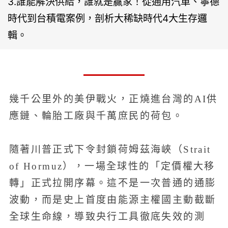
3.誰能解決供給，誰就是贏家！從通用汽車、寧德
時代到台積電案例，剖析大稀缺時代4大生存邏
輯。
幾千公里外的美伊戰火，正燒進台灣的AI供
應鏈、輪胎工廠與千萬庶民的荷包。
隨著川普正式下令封鎖荷姆茲海峽（Strait
of Hormuz），一場全球性的「定價權大移
轉」正式拉開序幕。這不是一次普通的通膨
波動，而是史上首度由能源主權國主動截斷
全球生命線，導致央行工具徹底失效的測