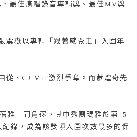
、最佳演唱錄音專輯獎、最佳MV獎
中張震嶽以專輯「跟著感覺走」入圍年
從、CJ MiT激烈爭奪。而蕭煌奇先
蓓雅一同角逐。其中秀蘭瑪雅於第15
人紀錄，成為該獎項入圍次數最多的保