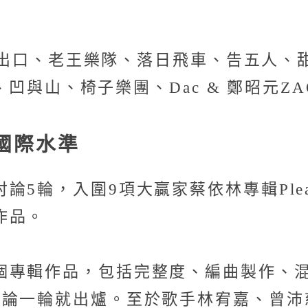
出口、老王樂隊、落日飛車、告五人、甜約翰Sw
熊、凹與山、椅子樂團、Dac & 鄭昭元
國際水準
5輪，入圍9項大贏家蔡依林專輯Plea
作品。
個專輯作品，包括完整度、編曲製作、
討論一輪就出爐。至於歌手林宥嘉、曾沛