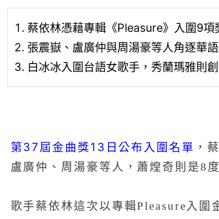
蔡依林憑藉專輯《Pleasure》入圍
張震嶽、盧廣仲與周湯豪等人角逐華語
白冰冰入圍台語女歌手，秀蘭瑪雅則創
第37屆金曲獎13日公布入圍名單
，蔡
盧廣仲、周湯豪等人，蕭煌奇則是8
歌手蔡依林這次以專輯Pleasur