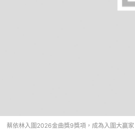
蔡依林入圍2026金曲獎9獎項，成為入圍大贏家。(來