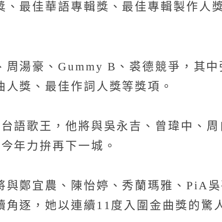
獎、最佳華語專輯獎、最佳專輯製作人獎
周湯豪、Gummy B、裘德競爭，其
曲人獎、最佳作詞人獎等獎項。
台語歌王，他將與吳永吉、曾瑋中、周自
，今年力拚再下一城。
與鄭宜農、陳怡婷、秀蘭瑪雅、PiA吳
續角逐，她以連續11度入圍金曲獎的驚