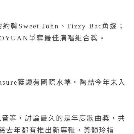
eet John、Tizzy Bac角逐；
ZAOYUAN爭奪最佳演唱組合獎。
sure獲讚有國際水準。陶喆今年未入
混音等，討論最久的是年度歌曲獎，共
慈去年都有推出新專輯，黃韻玲指