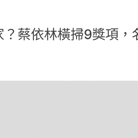
家？蔡依林橫掃9獎項，