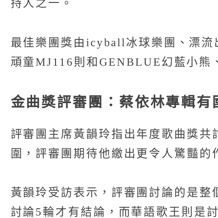
持人之一。
最佳樂團獎由icyball冰球樂團、漂流
頑童MJ116則和GENBLUE幻藍小
金曲獎評審團：蔡依林專輯有
評審團主席黃韻玲指出年度歌曲獎共討論
圍，評審團期待他繳出更令人驚豔的
黃韻玲受訪表示，評審團討論的是整
討論5輪才有結論，而華語歌王則是