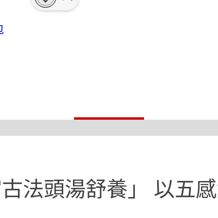
包
古法頭湯舒養」 以五