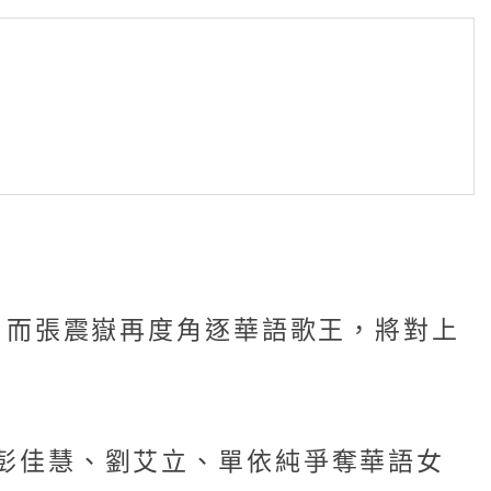
贏家，而張震嶽再度角逐華語歌王，將對上
靜、彭佳慧、劉艾立、單依純爭奪華語女