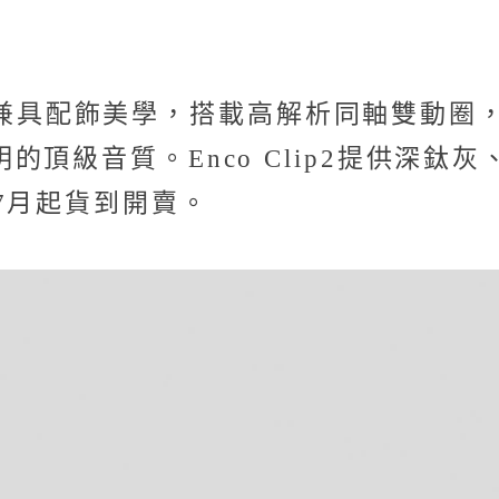
。
具配飾美學，搭載高解析同軸雙動圈，並聯
級音質。Enco Clip2提供深鈦灰、
7月起貨到開賣。