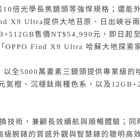
畫素10倍光學長焦鏡頭等強悍規格；還
nd X9 Ultra提供大地苔原、日出
12GB+512GB售價NT$54,990元，
O Find X9 Ultra 哈蘇大地探索
，以全5000萬畫素三鏡頭提供專業級
元氣橙、沉穩鈦兩種色系，以及12GB+25
技術，兼顧長效續航與順暢體驗；同時支援G
級腕錶的質感外觀與智慧錶的聰明高效。W