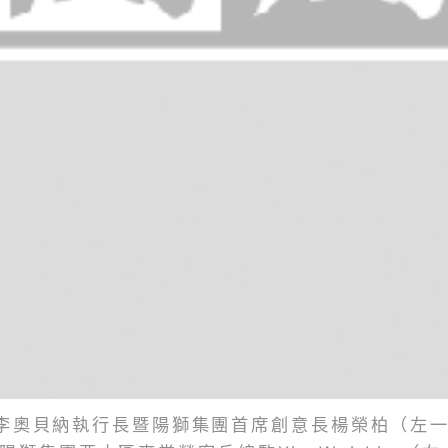
李奧貝納執行長暨陽獅集團首席創意長楊榮柏（左