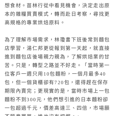
想食材。苗林行從中看見機會，決定走出原
本的雜糧買賣模式，轉而赴日考察，尋找更
高規格的專業烘焙原料。
為了理解市場需求，林瓊書下班後常到麵包
店學習，湯仁邦更從報到第一天起，就直接
進到麵包店後場親力親為，了解烘焙業的甘
苦。只是，轉型之路並不好走。「當時第一
位客戶一週只用10包麵粉，一個月最多40
包，但一個貨櫃卻有720包，還得趕在保存
期限內賣完；更現實的是，當時市場上一包
麵粉不到300元，他們想引進的日本麵粉卻
一包超過千元，價差高達三、四倍，市場願