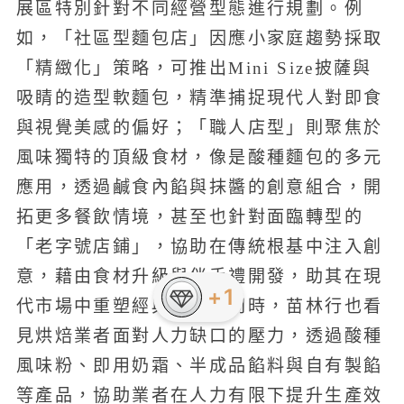
展區特別針對不同經營型態進行規劃。例
如，「社區型麵包店」因應小家庭趨勢採取
「精緻化」策略，可推出Mini Size披薩與
吸睛的造型軟麵包，精準捕捉現代人對即食
與視覺美感的偏好；「職人店型」則聚焦於
風味獨特的頂級食材，像是酸種麵包的多元
應用，透過鹹食內餡與抹醬的創意組合，開
拓更多餐飲情境，甚至也針對面臨轉型的
「老字號店鋪」，協助在傳統根基中注入創
意，藉由食材升級與伴手禮開發，助其在現
+1
代市場中重塑經典價值。同時，苗林行也看
見烘焙業者面對人力缺口的壓力，透過酸種
風味粉、即用奶霜、半成品餡料與自有製餡
等產品，協助業者在人力有限下提升生產效