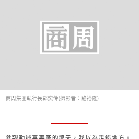
商周集團執行長郭奕伶(攝影者：駱裕隆)
參觀勤誠嘉義廠的那天，我以為走錯地方。