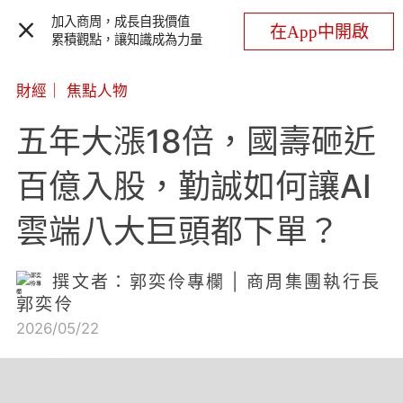
加入商周，成長自我價值
在App中開啟
累積觀點，讓知識成為力量
財經
｜
焦點人物
五年大漲18倍，國壽砸近
百億入股，勤誠如何讓AI
雲端八大巨頭都下單？
撰文者：郭奕伶專欄 | 商周集團執行長
郭奕伶
2026/05/22