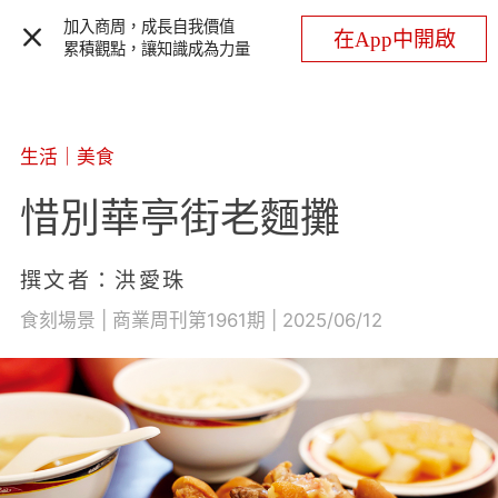
加入商周，成長自我價值
在App中開啟
累積觀點，讓知識成為力量
生活
｜
美食
惜別華亭街老麵攤
撰文者：洪愛珠
食刻場景 | 商業周刊第1961期 | 2025/06/12