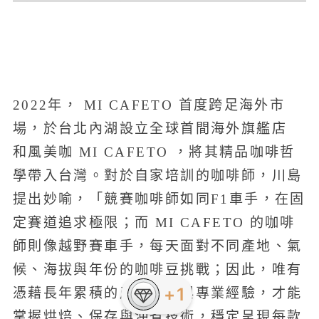
2022年， MI CAFETO 首度跨足海外市
場，於台北內湖設立全球首間海外旗艦店
和風美咖 MI CAFETO ，將其精品咖啡哲
學帶入台灣。對於自家培訓的咖啡師，川島
提出妙喻，「競賽咖啡師如同F1車手，在固
定賽道追求極限；而 MI CAFETO 的咖啡
師則像越野賽車手，每天面對不同產地、氣
候、海拔與年份的咖啡豆挑戰；因此，唯有
+1
憑藉長年累積的產地知識與專業經驗，才能
掌握烘焙、保存與沖煮技術，穩定呈現每款