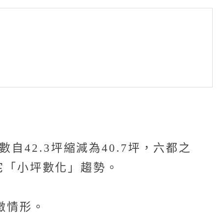
42.3坪縮減為40.7坪，六都之
住宅「小坪數化」趨勢。
徵情形。