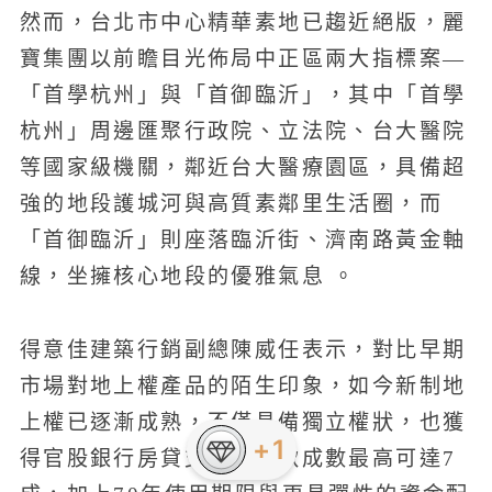
然而，台北市中心精華素地已趨近絕版，麗
寶集團以前瞻目光佈局中正區兩大指標案—
「首學杭州」與「首御臨沂」，其中「首學
杭州」周邊匯聚行政院、立法院、台大醫院
等國家級機關，鄰近台大醫療園區，具備超
強的地段護城河與高質素鄰里生活圈，而
「首御臨沂」則座落臨沂街、濟南路黃金軸
線，坐擁核心地段的優雅氣息 。
得意佳建築行銷副總陳威任表示，對比早期
市場對地上權產品的陌生印象，如今新制地
上權已逐漸成熟，不僅具備獨立權狀，也獲
+1
得官股銀行房貸支持，貸款成數最高可達7