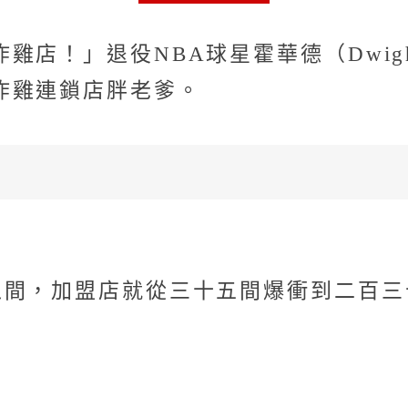
！」退役NBA球星霍華德（Dwight H
炸雞連鎖店胖老爹。
之間，加盟店就從三十五間爆衝到二百三