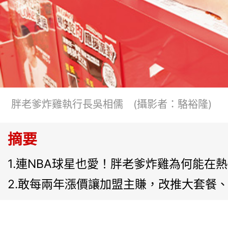
胖老爹炸雞執行長吳相儒 (攝影者：駱裕隆)
摘要
1.連NBA球星也愛！胖老爹炸雞為何能在
2.敢每兩年漲價讓加盟主賺，改推大套餐