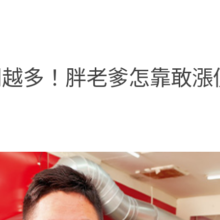
越多！胖老爹怎靠敢漲價