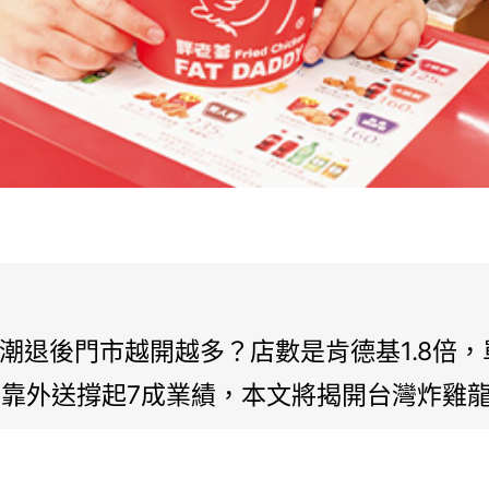
熱潮退後門市越開越多？店數是肯德基1.8倍
、靠外送撐起7成業績，本文將揭開台灣炸雞