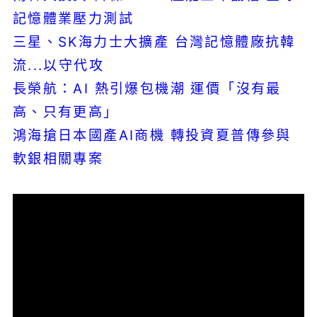
記憶體業壓力測試
三星、SK海力士大擴產 台灣記憶體廠抗韓
流...以守代攻
長榮航：AI 熱引爆包機潮 運價「沒有最
高、只有更高」
鴻海搶日本國產AI商機 轉投資夏普傳參與
軟銀相關專案