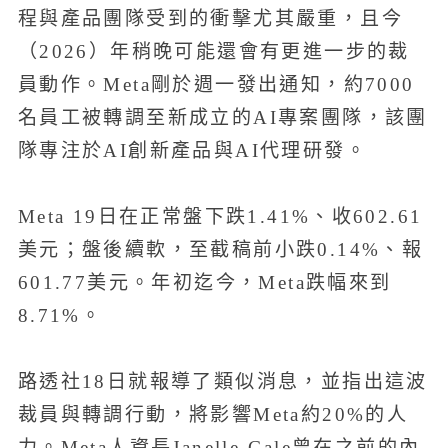
程與產品團隊受到的衝擊尤其嚴重，且今
（2026）年稍晚可能還會有更進一步的裁
員動作。Meta剛於週一發出通知，約7000
名員工被轉調至新成立的AI專案團隊，該團
隊專注於AI創新產品與AI代理研發。
Meta 19日在正常盤下跌1.41%、收602.61
美元；盤後續軟，至截稿前小跌0.14%、報
601.77美元。年初迄今，Meta跌幅來到
8.71%。
路透社18日就報導了類似消息，並指出這波
裁員與轉調行動，將影響Meta約20%的人
力。Meta人資長Janelle Gale曾在之前的內