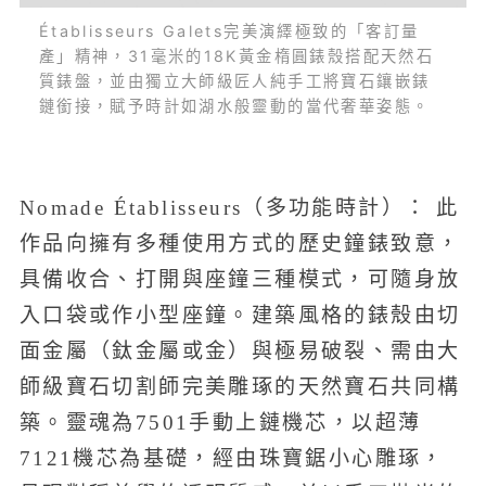
Établisseurs Galets完美演繹極致的「客訂量
產」精神，31毫米的18K黃金楕圓錶殼搭配天然石
質錶盤，並由獨立大師級匠人純手工將寶石鑲嵌錶
鏈銜接，賦予時計如湖水般靈動的當代奢華姿態。
Nomade Établisseurs（多功能時計）： 此
作品向擁有多種使用方式的歷史鐘錶致意，
具備收合、打開與座鐘三種模式，可隨身放
入口袋或作小型座鐘。建築風格的錶殼由切
面金屬（鈦金屬或金）與極易破裂、需由大
師級寶石切割師完美雕琢的天然寶石共同構
築。靈魂為7501手動上鏈機芯，以超薄
7121機芯為基礎，經由珠寶鋸小心雕琢，