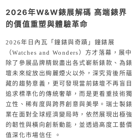
2026年W&W錶展解碼 高端錶界
的價值重塑與體驗革命
2026年日內瓦「鐘錶與奇蹟」鐘錶展
（Watches and Wonders）方才落幕，展中
除了參展品牌精銳盡出各式嶄新錶款、為錶
壇未來綻放出絢麗煙火以外，深究背後所蘊
藏的趨勢意義，更可發現當前錶壇不再盲目
追求標準化的傳統奢華，而是更看重技術獨
立性、稀有度與跨界創意與美學。瑞士製錶
業在面對全球經濟變局時，依然展現出極強
的韌性與橫向創新動能，並透過高度工藝價
值深化市場信任 。