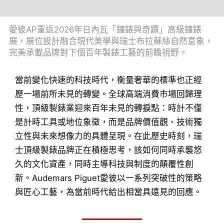
愛彼AP重返2026年日內瓦「鐘錶與奇蹟」高級鐘錶
展，展位設計融合現代美學與瑞士布拉蘇絲自然意象，
完美承載品牌對下個百年製錶工藝的前瞻視野。
當前變化快速的科技時代，衡量奢華的標準也正經
歷一場前所未見的轉變。全球高端消費市場回歸理
性，頂級製錶業迎來百年未見的轉捩點：時計不僅
是計時工具或地位象徵，而是品牌價值觀、技術獨
立性與未來想像力的具體呈現。在此歷史時刻，瑞
士頂級製錶品牌正在積極思考，該如何同時承襲悠
久的文化資產，同時主導科技與制度的顛覆性創
新。Audemars Piguet愛彼以一系列突破性的策略
與匠心工藝，為當前時代給出相當具遠見的回應。