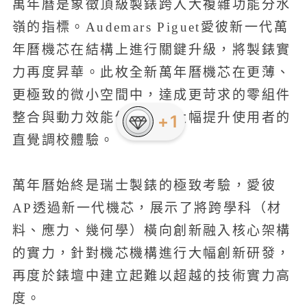
萬年曆是象徵頂級製錶跨入大複雜功能分水
嶺的指標。Audemars Piguet愛彼新一代萬
年曆機芯在結構上進行關鍵升級，將製錶實
力再度昇華。此枚全新萬年曆機芯在更薄、
更極致的微小空間中，達成更苛求的零組件
整合與動力效能優化，並大幅提升使用者的
+1
直覺調校體驗。
萬年曆始終是瑞士製錶的極致考驗，愛彼
AP透過新一代機芯，展示了將跨學科（材
料、應力、幾何學）橫向創新融入核心架構
的實力，針對機芯機構進行大幅創新研發，
再度於錶壇中建立起難以超越的技術實力高
度。