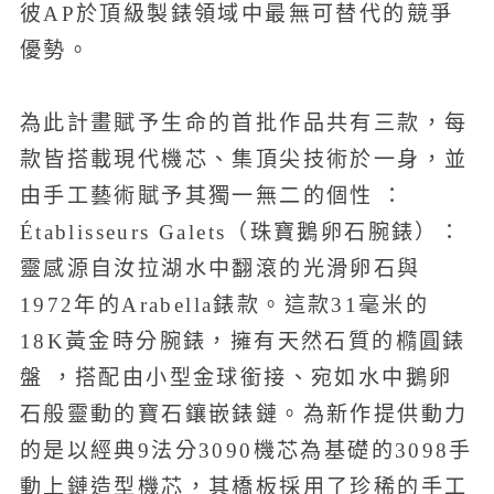
彼AP於頂級製錶領域中最無可替代的競爭
優勢。
為此計畫賦予生命的首批作品共有三款，每
款皆搭載現代機芯、集頂尖技術於一身，並
由手工藝術賦予其獨一無二的個性 ：
Établisseurs Galets（珠寶鵝卵石腕錶）：
靈感源自汝拉湖水中翻滾的光滑卵石與
1972年的Arabella錶款。這款31毫米的
18K黃金時分腕錶，擁有天然石質的橢圓錶
盤 ，搭配由小型金球銜接、宛如水中鵝卵
石般靈動的寶石鑲嵌錶鏈。為新作提供動力
的是以經典9法分3090機芯為基礎的3098手
動上鏈造型機芯，其橋板採用了珍稀的手工