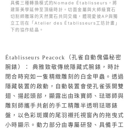
具備三種轉換模式的Nomade Établisseurs，將
建築美學延伸至頂級時計。切面金屬與大師級寶石
切割師雕琢的天然寶石共同交織，體現愛彼AP與獨
立工坊在「Atelier des Établisseurs工坊計畫」
下的協作結晶。
Établisseurs Peacock（孔雀自動傀儡秘密
腕錶）： 典雅致敬傳統隱藏式腕錶，時計
閉合時宛如一隻精緻雕刻的白金甲蟲。透過
隱藏裝置的啟動，自動裝置會使孔雀張開雙
翅、揚起頭部，顯露出由珠寶師、琺瑯師與
雕刻師攜手共創的手工精雕半透明琺瑯錶
盤，以色彩斑斕的尾羽襯托視窗內的拖曳式
小時顯示。動力部分由專屬研發、具備手工