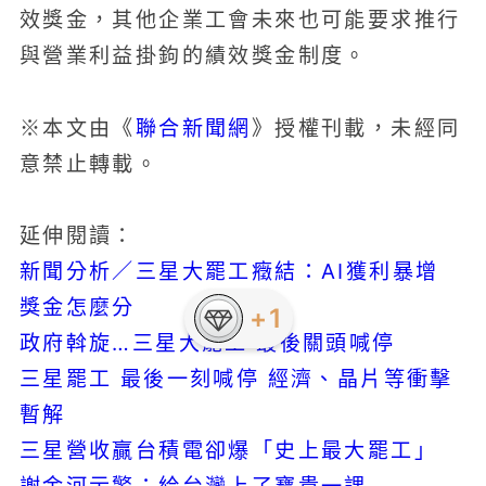
效獎金，其他企業工會未來也可能要求推行
與營業利益掛鉤的績效獎金制度。
聯合新聞網
※本文由《
》授權刊載，未經同
意禁止轉載。
延伸閱讀：
新聞分析／三星大罷工癥結：AI獲利暴增
獎金怎麼分
+1
政府斡旋…三星大罷工 最後關頭喊停
三星罷工 最後一刻喊停 經濟、晶片等衝擊
暫解
三星營收贏台積電卻爆「史上最大罷工」