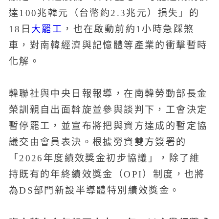
達100兆韓元（台幣約2.3兆元）損失」的
大罷工
18日
，也在啟動前約1小時急踩煞
車，對南韓經濟與記憶體等產業的衝擊暫時
化解。
韓聯社與中央日報報導，在南韓勞動部長金
榮訓親自出面斡旋並參與談判下，工會決定
暫停罷工，並宣布將把與資方達成的暫定協
議交由會員表決。根據勞資雙方簽署的
「2026年度績效獎金初步協議」，除了維
持既有的年終績效獎金（OPI）制度，也將
為DS部門新設半導體特別績效獎金。