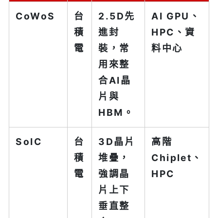
CoWoS
台
2.5D先
AI GPU、
積
進封
HPC、資
電
裝，常
料中心
用來整
合AI晶
片與
HBM。
SoIC
台
3D晶片
高階
積
堆疊，
Chiplet、
電
強調晶
HPC
片上下
垂直整