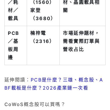
／耗
（1560）
材、晶圓載具相
材／
家登
關
載具
（3680）
PCB
楠梓電
市場延伸題材，
／基
（2316）
需看實際訂單與
板周
營收占比
邊
PCB是什麼？三雄、概念股、A
延伸閱讀：
BF載板是什麼？2026產業鏈一次看
CoWoS概念股可以買嗎？