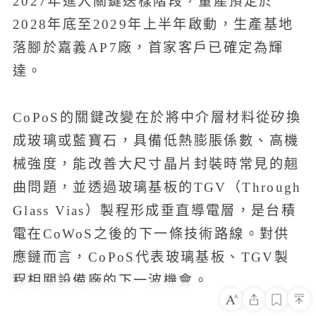
2027年進入關鍵送樣階段，量產預定於
2028年底至2029年上半年啟動，生產基地
落腳於嘉義AP7廠，首家客戶已確定為輝
達。
CoPoS的關鍵改變在於將中介層材料從矽換
成玻璃或藍寶石，具備低熱膨脹係數、高機
械強度，能改善大尺寸晶片封裝時常見的翹
曲問題，並透過玻璃基板的TGV（Through
Glass Vias）製程形成垂直導電層，是台積
電在CoWoS之後的下一條技術路線。對供
應鏈而言，CoPoS代表玻璃基板、TGV製
程相關設備廠的下一波機會。