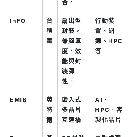
合。
InFO
台
扇出型
行動裝
積
封裝，
置、網
電
兼顧厚
通、HPC
度、效
等
能與封
裝彈
性。
EMIB
英
嵌入式
AI、
特
多晶片
HPC、客
爾
互連橋
製化晶片