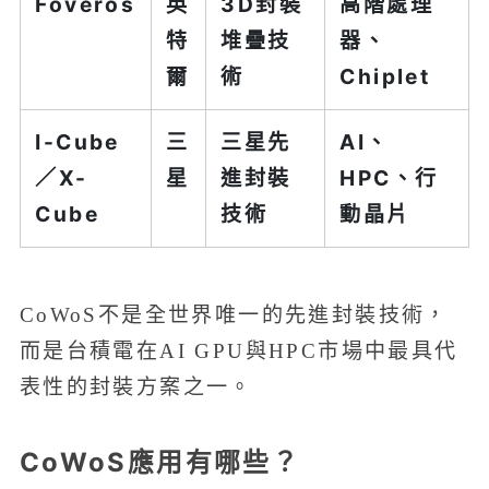
Foveros
英
3D封裝
高階處理
特
堆疊技
器、
爾
術
Chiplet
I-Cube
三
三星先
AI、
／X-
星
進封裝
HPC、行
Cube
技術
動晶片
CoWoS不是全世界唯一的先進封裝技術，
而是台積電在AI GPU與HPC市場中最具代
表性的封裝方案之一。
CoWoS應用有哪些？