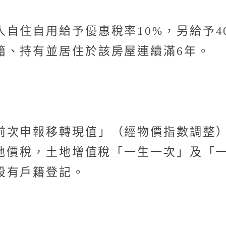
自住自用給予優惠稅率10%，另給予4
籍、持有並居住於該房屋連續滿6年。
前次申報移轉現值」（經物價指數調整
同地價稅，土地增值稅「一生一次」及「
設有戶籍登記。