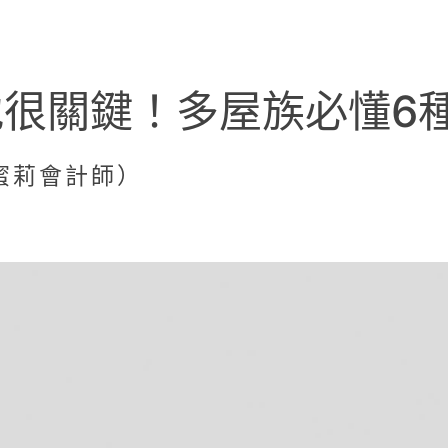
很關鍵！多屋族必懂6
艾蜜莉會計師）