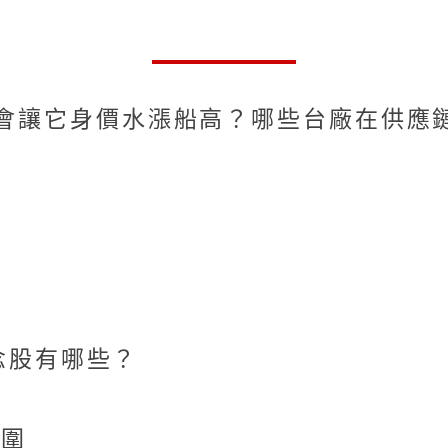
，會讓它身價水漲船高？哪些台廠在供應
懂
念股有哪些？
範圍