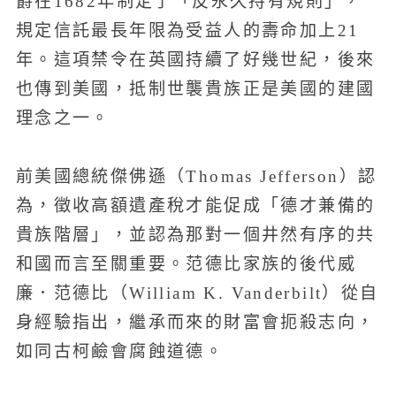
爵在1682年制定了「反永久持有規則」，
規定信託最長年限為受益人的壽命加上21
年。這項禁令在英國持續了好幾世紀，後來
也傳到美國，抵制世襲貴族正是美國的建國
理念之一。
前美國總統傑佛遜（Thomas Jefferson）認
為，徵收高額遺產稅才能促成「德才兼備的
貴族階層」，並認為那對一個井然有序的共
和國而言至關重要。范德比家族的後代威
廉．范德比（William K. Vanderbilt）從自
身經驗指出，繼承而來的財富會扼殺志向，
如同古柯鹼會腐蝕道德。