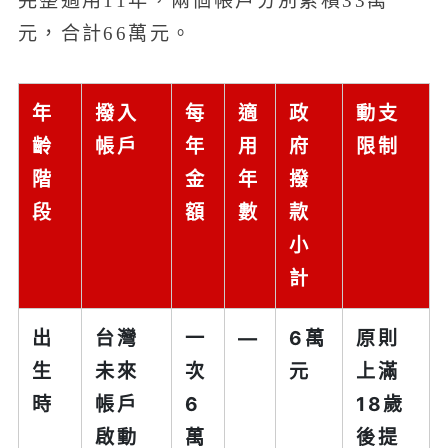
完整適用11年，兩個帳戶分別累積33萬
元，合計66萬元。
年
撥入
每
適
政
動支
齡
帳戶
年
用
府
限制
階
金
年
撥
段
額
數
款
小
計
出
台灣
一
—
6萬
原則
生
未來
次
元
上滿
時
帳戶
6
18歲
啟動
萬
後提