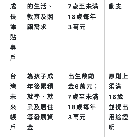
成
的生活、
7歲至未滿
動支
長
教育及照
18歲每年
津
顧需求
3萬元
貼
專
戶
台
為孩子成
出生啟動
原則上
灣
年後累積
金6萬元；
須滿
未
就學、就
7歲至未滿
18歲
來
業及居住
18歲每年
並提出
帳
等發展資
3萬元
用途證
戶
金
明