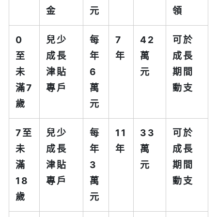
金
元
領
0
兒少
每
7
42
可於
至
成長
年
年
萬
成長
未
津貼
6
元
期間
滿7
專戶
萬
動支
歲
元
7至
兒少
每
11
33
可於
未
成長
年
年
萬
成長
滿
津貼
3
元
期間
18
專戶
萬
動支
歲
元