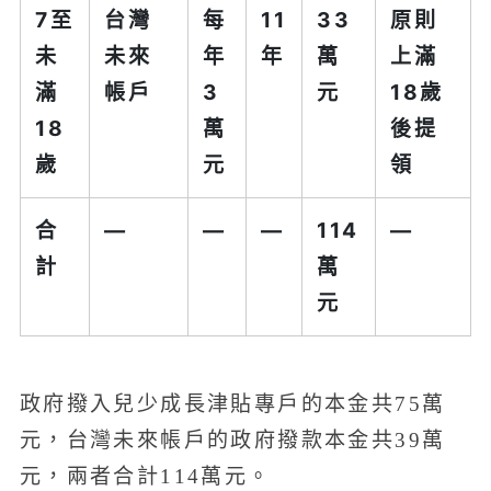
7至
台灣
每
11
33
原則
未
未來
年
年
萬
上滿
滿
帳戶
3
元
18歲
18
萬
後提
歲
元
領
合
—
—
—
114
—
計
萬
元
政府撥入兒少成長津貼專戶的本金共75萬
元，台灣未來帳戶的政府撥款本金共39萬
元，兩者合計114萬元。