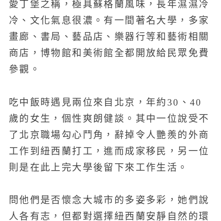
愛丁堡之稱，極具蘇格蘭風味，長年濕濕冷
冷、文化氣息很濃。有一間著名大學，多家
畫廊、書局、藝品店、樂器行等和藝術相關
商店，博物館和美術館全都開放給民眾免費
參觀。
吃中飯時遇見兩位來自北京，年約30、40
歲的女生，個性爽朗健談。其中一位說受不
了北京職場勾心鬥角，辭掉令人艷羨的外商
工作到紐西蘭打工，進而成家移民，另一位
則是在此上完大學後留下來工作生活。
問他們是否懷念大城市的多姿多彩，她們說
人各有志，但都對選擇紐西蘭安靜自然的環