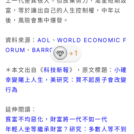
上一代差異很大。但放棄努力，渴望短期致
富，等於讓出自己的人生控制權，中年以
後，風險會集中爆發。
AOL
WORLD ECONOMIC F
資料來源：
、
ORUM
BARRON’S
、
+1
科技新報
小確
＊本文出自《
》，原文標題：
幸變賭上人生，美研究：買不起房子會改變
行為
延伸閱讀：
貧富不均惡化，財富將一代不如一代
年輕人坐等繼承財富？研究：多數人等不到