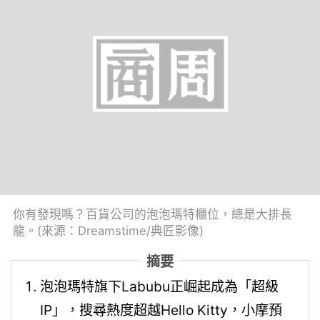
你有發現嗎？百貨公司的泡泡瑪特櫃位，總是大排長
龍。(來源：Dreamstime/典匠影像)
摘要
泡泡瑪特旗下Labubu正崛起成為「超級
IP」，搜尋熱度超越Hello Kitty，小摩預