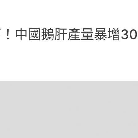
！中國鵝肝產量暴增3