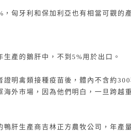
0%，匈牙利和保加利亞也有相當可觀的
年生產的鵝肝中，不到5%用於出口。
者證明禽類接種疫苗後，體內不含約30
軍海外市場，因為他們明白，一旦跨越
鴨肝生產商吉林正方農牧公司，年產量