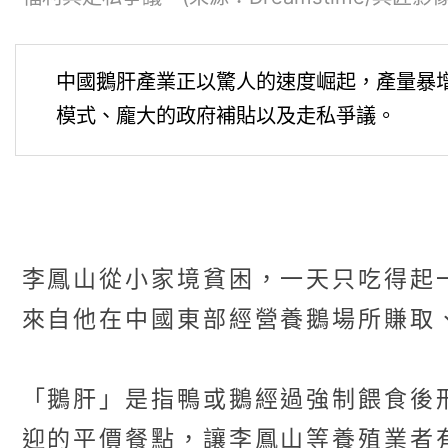
中國鵝肝產業正以驚人的速度崛起，產量暴
模式、龐大的政府補貼以及走私爭議。
李鳳山從小家境貧困，一天只吃得起
來自他在中國東部經營養鵝場所賺取
「鵝肝」是指鴨或鵝經過強制餵食後
迎的平價餐點，讓李鳳山等養殖業者