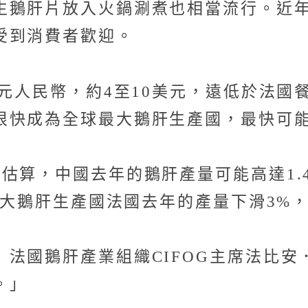
生鵝肝片放入火鍋涮煮也相當流行。近
受到消費者歡迎。
元人民幣，約4至10美元，遠低於法國餐廳
很快成為全球最大鵝肝生產國，最快可
算，中國去年的鵝肝產量可能高達1.4
最大鵝肝生產國法國去年的產量下滑3%，
鵝肝產業組織CIFOG主席法比安．謝瓦利耶
。」