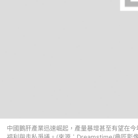
中國鵝肝產業迅速崛起，產量暴增甚至有望在今
福利與走私爭議。(來源：Dreamstime/典匠影像