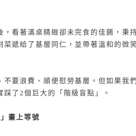
後，看著滿桌精緻卻未完食的佳餚，秉
剩菜遞給了基層同仁，並帶著溫和的微
、不要浪費、順便慰勞基層。但如果我
實踩了2個巨大的「階級盲點」。
級」畫上等號