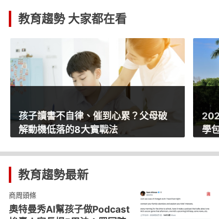
教育趨勢 大家都在看
2026企業最愛大學排行出爐！公立大
催
學包辦前7名，私校第一是「它」
教
教育趨勢
最新
商周頭條
奧特曼秀AI幫孩子做Podcast