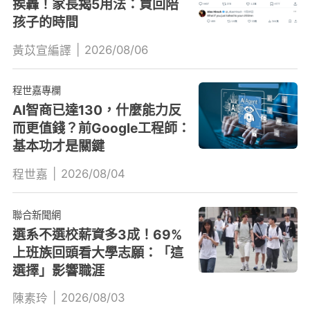
挨轟！家長揭5用法：買回陪
孩子的時間
|
2026/08/06
黃苡宣編譯
程世嘉專欄
AI智商已達130，什麼能力反
而更值錢？前Google工程師：
基本功才是關鍵
|
2026/08/04
程世嘉
聯合新聞網
選系不選校薪資多3成！69%
上班族回頭看大學志願：「這
選擇」影響職涯
|
2026/08/03
陳素玲