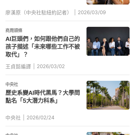
|
2026/03/09
廖漢原（中央社駐紐約記者）
商周頭條
AI巨頭們，如何跟他們自己的
孩子描述「未來哪些工作不被
取代」？
|
2026/03/02
王貞懿編譯
中央社
歷史系變AI時代黑馬？大學問
點名「5大潛力科系」
|
2026/02/24
中央社