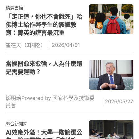
精選書摘
「走正道，你也不會餓死」哈
佛博士給作弊學生的震撼教
育：菁英的謊言最沉重
|
2026/04/01
崔在天（최재천）
當機器愈來愈強，人為什麼還
是需要運動？
鄒明珆Powered by 國家科學及技術委
|
2026/05/27
員會
聯合新聞網
AI效應外溢！大學一階篩選公