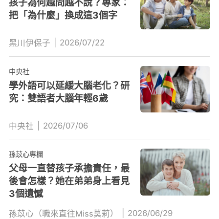
孩子為何越問越不說？專家：
把「為什麼」換成這3個字
|
2026/07/22
黑川伊保子
中央社
學外語可以延緩大腦老化？研
究：雙語者大腦年輕6歲
|
2026/07/06
中央社
孫苡心專欄
父母一直替孩子承擔責任，最
後會怎樣？她在弟弟身上看見
3個遺憾
|
2026/06/29
孫苡心（職來直往Miss莫莉）