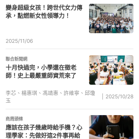
變身超級女孩！跨世代女力傳
承，點燃新女性領導力！
2025/11/06
聯合新聞網
十月快過完，小學還在徵老
師！史上最嚴重師資荒來了
李芯、楊惠琪、馮靖惠、許維寧、邱瓊
|
2025/10/28
玉
商周頭條
應該在孩子幾歲時給手機？心
理學家：先做好這2件事再給