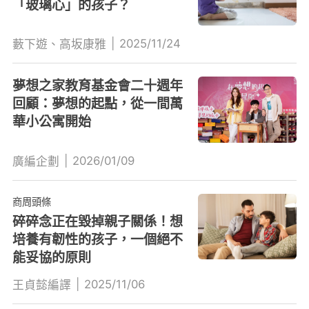
「玻璃心」的孩子？
|
2025/11/24
藪下遊、高坂康雅
夢想之家教育基金會二十週年
回顧：夢想的起點，從一間萬
華小公寓開始
|
2026/01/09
廣編企劃
商周頭條
碎碎念正在毀掉親子關係！想
培養有韌性的孩子，一個絕不
能妥協的原則
|
2025/11/06
王貞懿編譯