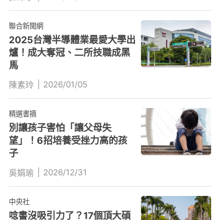
聯合新聞網
2025台灣半導體業最愛大學出
爐！成大奪冠、二所技職成黑
馬
|
2026/01/05
陳素玲
精選書摘
別讓孩子害怕「讓父母失
望」！6招培養受挫力高的孩
子
|
2026/12/31
吳娟瑜
中央社
唸書沒吸引力了？17個頂大碩