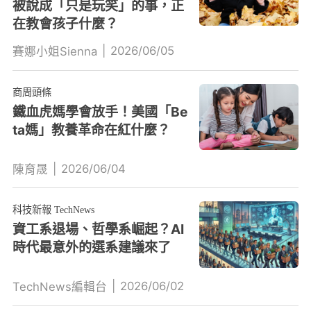
被說成「只是玩笑」的事，正
在教會孩子什麼？
|
2026/06/05
賽娜小姐Sienna
商周頭條
鐵血虎媽學會放手！美國「Be
ta媽」教養革命在紅什麼？
|
2026/06/04
陳育晟
科技新報 TechNews
資工系退場、哲學系崛起？AI
時代最意外的選系建議來了
|
2026/06/02
TechNews編輯台