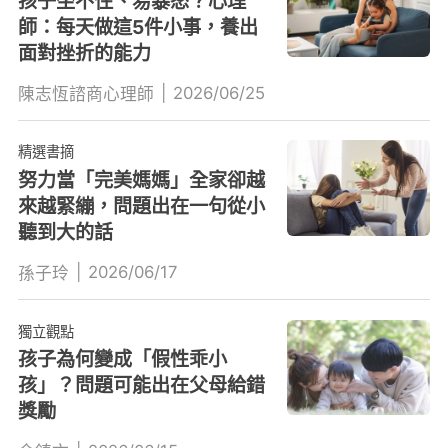
孩子坐不住、易暴怒？心理
師：每天做這5件小事，養出
面對挫折的能力
|
2026/06/25
陳志恆諮商心理師
精選書摘
努力當「完美媽媽」全家卻越
來越緊繃，問題出在一句從小
聽到大的話
|
2026/06/17
孫子玲
獨立觀點
孩子為何變成「假性乖小
孩」？問題可能出在父母給錯
獎勵