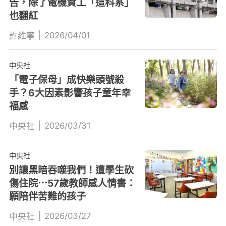
告，除了電機資工「這科系」
也翻紅
|
2026/04/01
許維寧
中央社
「電子保母」成快樂頭號殺
手？6大因素影響孩子童年幸
福感
|
2026/03/31
中央社
中央社
別讓黑暗吞噬我們！遭學生砍
傷住院⋯57歲教師感人情書：
願陪伴苦難的孩子
|
2026/03/27
中央社