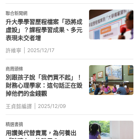
聯合新聞網
升大學學習歷程檔案「恐將成
虛設」？課程學習成果、多元
表現未交者增
|
2025/12/17
許維寧
商周頭條
別跟孩子說「我們買不起」！
財務心理學家：這句話正在毀
掉他們的金錢觀
|
2025/12/09
王貞懿編譯
精選書摘
用讚美代替責罵，為何養出