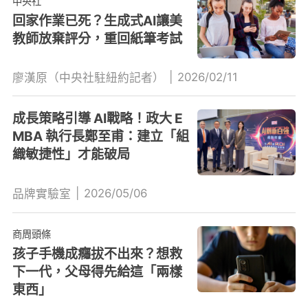
中央社
回家作業已死？生成式AI讓美
教師放棄評分，重回紙筆考試
|
2026/02/11
廖漢原（中央社駐紐約記者）
成長策略引導 AI戰略！政大 E
MBA 執行長鄭至甫：建立「組
織敏捷性」才能破局
|
2026/05/06
品牌實驗室
商周頭條
孩子手機成癮拔不出來？想救
下一代，父母得先給這「兩樣
東西」