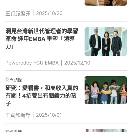
|
2025/10/20
王貞懿編譯
洞見台灣新世代管理者的學習
革命 逢甲EMBA 重塑「領導
力」
Poweredby FCU EMBA
|
2025/12/10
商周頭條
研究：愛看書，和高收入真的
有關！4招養出有閱讀力的孩
子
|
2025/10/01
王貞懿編譯